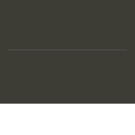
wingman (by A cup of T bv)
New-Yorkstraat 8
9000 Gent
+32 486 575 484
tim@whywingman.com
website disclaimers
© 2026 with A cup of T