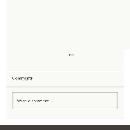
Comments
Write a comment...
🏆 Startup life: topsport of roofbouw?