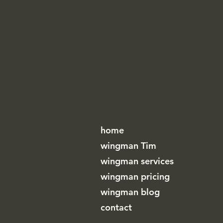
Waar ligt de grens?
WINGMAN
Your Potential To Impact
home
wingman Tim
wingman services
wingman pricing
wingman blog
contact