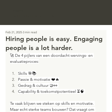
WINGMAN
Your Potential To Impact
Feb 21, 2025
3 min read
Hiring people is easy. Engaging
people is a lot harder.
🚀 De 4 pijlers van een doordacht wervings- en 
evaluatieproces:
Skills 🎯📚
Passie & motivatie ❤️🔥
Gedrag & cultuur 🤝👀 
Capability & toekomstpotentieel ⏳🧠 
Te vaak blijven we steken op skills en motivatie. 
Maar echt sterke teams bouwen? Dat vraagt om 