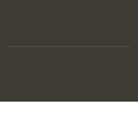
wingman (by A cup of T bv)
New-Yorkstraat 8
9000 Gent
+32 486 575 484
tim@whywingman.com
website disclaimers
© 2026 with A cup of T