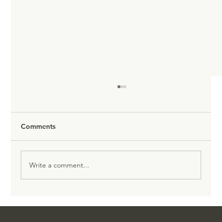
Comments
Write a comment...
🏆 Startup life: topsport of roofbouw?
Waar ligt de grens?