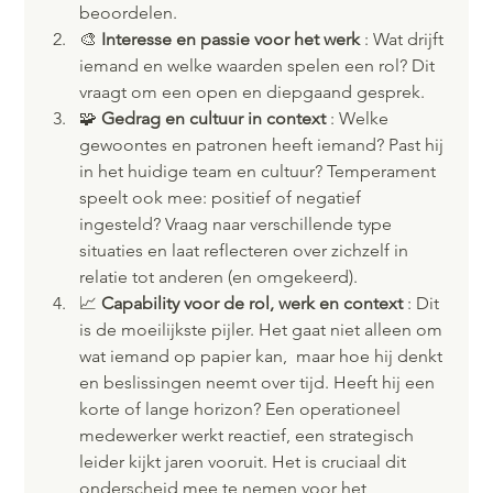
beoordelen.
🎨 
Interesse en passie voor het werk 
: Wat drijft 
iemand en welke waarden spelen een rol? Dit 
vraagt om een open en diepgaand gesprek.
🧩 
Gedrag en cultuur in context
 : Welke 
gewoontes en patronen heeft iemand? Past hij 
in het huidige team en cultuur? Temperament 
speelt ook mee: positief of negatief 
ingesteld? Vraag naar verschillende type 
situaties en laat reflecteren over zichzelf in 
relatie tot anderen (en omgekeerd).
📈 
Capability voor de rol, werk en context 
: Dit 
is de moeilijkste pijler. Het gaat niet alleen om 
wat iemand op papier kan,  maar hoe hij denkt 
en beslissingen neemt over tijd. Heeft hij een 
korte of lange horizon? Een operationeel 
medewerker werkt reactief, een strategisch 
leider kijkt jaren vooruit. Het is cruciaal dit 
onderscheid mee te nemen voor het 